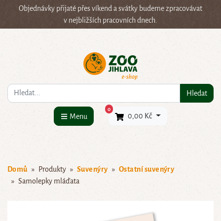
Objednávky přijaté přes víkend a svátky budeme zpracovávat
v nejbližších pracovních dnech.
Co hledáte?
Hledat
×
0
0,00 Kč
Menu
Domů
Produkty
Suvenýry
Ostatní suvenýry
Samolepky mláďata