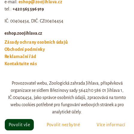
e-mail:
eshop@zoojihlava.cz
tel.:
+420 565 596 919
IČ: 00404454, DIČ: CZ00404454
eshop.zoojihlava.cz
Zásady ochrany osobních údajů
Obchodní podmínky
Reklamační řád
Kontaktujte nás
Odstoupení od smlouvy
Provozovatel webu, Zoologická zahrada Jihlava, příspěvková
Web zoo jihlava
organizace se sídlem Březinovy sady 5642/10 586 01 Jihlava 1,
Otevírací doba a ceník
IČ:00404454, jako správce osobních údajů, zpracovává na tomto
webu cookies potřebné pro fungování webových stránek a pro
analytické účely.
© eshop.zoojihlava.cz, vytvořil
Jiří Brychta
.
Povolit vše
Povolit nezbytné
Více informací