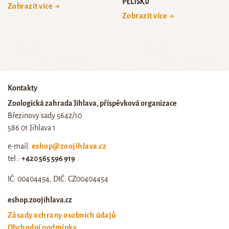
pelíšku
Zobrazit více →
Zobrazit více →
Kontakty
Zoologická zahrada Jihlava, příspěvková organizace
Březinovy sady 5642/10
586 01 Jihlava 1
e-mail:
eshop@zoojihlava.cz
tel.:
+420 565 596 919
IČ: 00404454, DIČ: CZ00404454
eshop.zoojihlava.cz
Zásady ochrany osobních údajů
Obchodní podmínky