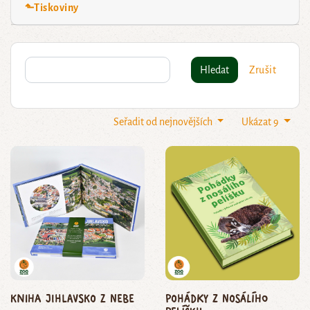
⬑Tiskoviny
Hledat
Zrušit
Seřadit od nejnovějších
Ukázat 9
Kniha Jihlavsko z nebe
Pohádky z nosálího