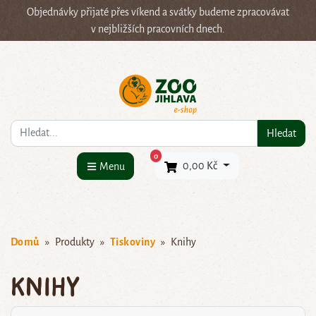
Objednávky přijaté přes víkend a svátky budeme zpracovávat
v nejbližších pracovních dnech.
Co hledáte?
Hledat
×
0
0,00 Kč
Menu
Domů
Produkty
Tiskoviny
Knihy
Knihy