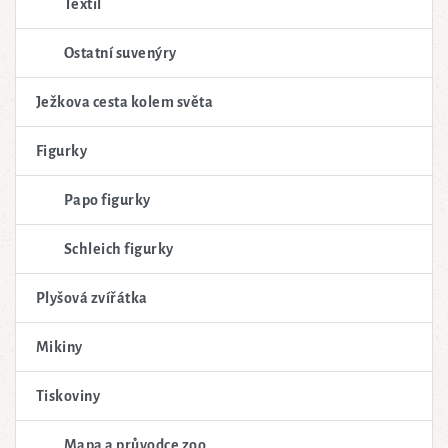
Textil
Ostatní suvenýry
Ježkova cesta kolem světa
Figurky
Papo figurky
Schleich figurky
Plyšová zvířátka
Mikiny
Tiskoviny
Mapa a průvodce zoo