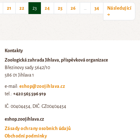
(current)
21
22
23
24
25
26
…
34
Následující
→
Kontakty
Zoologická zahrada Jihlava, příspěvková organizace
Březinovy sady 5642/10
586 01 Jihlava 1
e-mail:
eshop@zoojihlava.cz
tel.:
+420 565 596 919
IČ: 00404454, DIČ: CZ00404454
eshop.zoojihlava.cz
Zásady ochrany osobních údajů
Obchodní podmínky