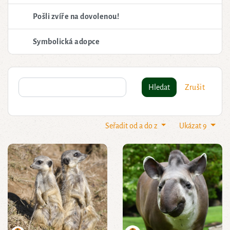
Pošli zvíře na dovolenou!
Symbolická adopce
Hledat
Zrušit
Seřadit od a do z
Ukázat 9