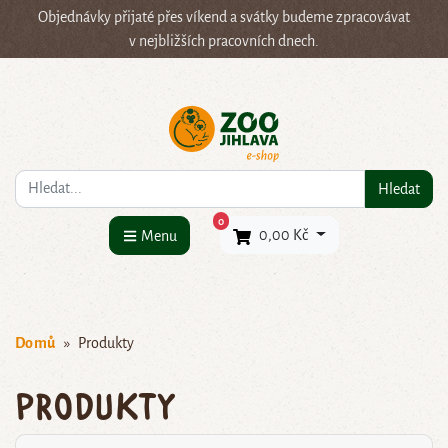
Objednávky přijaté přes víkend a svátky budeme zpracovávat
v nejbližších pracovních dnech.
Co hledáte?
Hledat
×
0
0,00 Kč
Menu
Domů
Produkty
Produkty