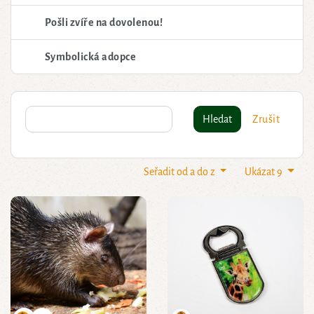
Pošli zvíře na dovolenou!
Symbolická adopce
Hledat
Zrušit
Seřadit od a do z
Ukázat 9