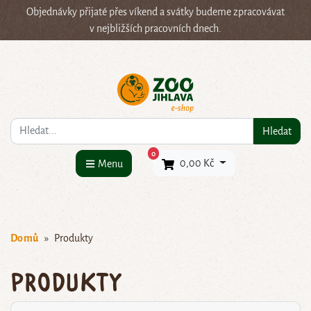
Objednávky přijaté přes víkend a svátky budeme zpracovávat
v nejbližších pracovních dnech.
Co hledáte?
Hledat
×
0
0,00 Kč
Menu
Domů
Produkty
Produkty