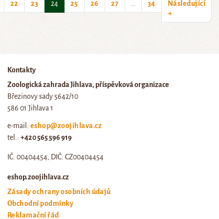
(current)
22
23
24
25
26
27
…
34
Následující
→
Kontakty
Zoologická zahrada Jihlava, příspěvková organizace
Březinovy sady 5642/10
586 01 Jihlava 1
e-mail:
eshop@zoojihlava.cz
tel.:
+420 565 596 919
IČ: 00404454, DIČ: CZ00404454
eshop.zoojihlava.cz
Zásady ochrany osobních údajů
Obchodní podmínky
Reklamační řád