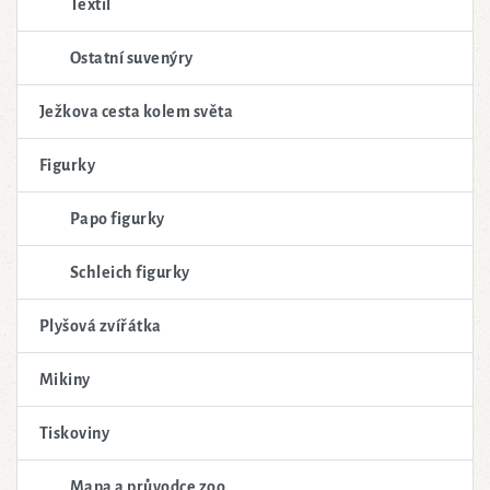
Textil
Ostatní suvenýry
Ježkova cesta kolem světa
Figurky
Papo figurky
Schleich figurky
Plyšová zvířátka
Mikiny
Tiskoviny
Mapa a průvodce zoo