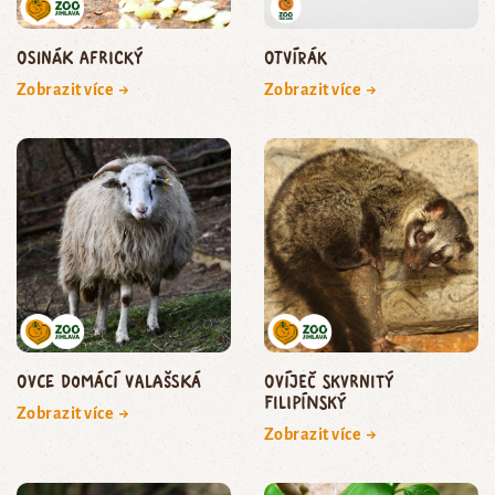
osinák africký
Otvírák
Zobrazit více →
Zobrazit více →
ovce domácí valašská
ovíječ skvrnitý
filipínský
Zobrazit více →
Zobrazit více →