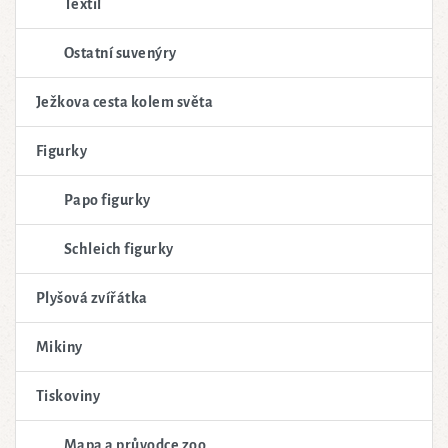
Textil
Ostatní suvenýry
Ježkova cesta kolem světa
Figurky
Papo figurky
Schleich figurky
Plyšová zvířátka
Mikiny
Tiskoviny
Mapa a průvodce zoo