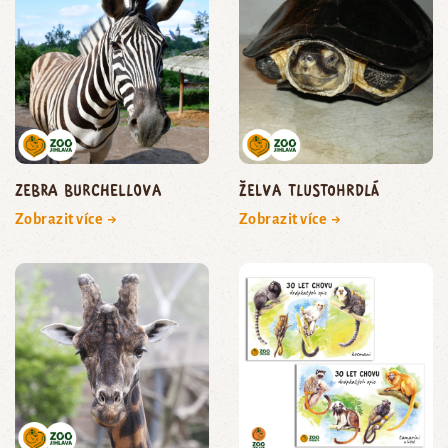
zebra Burchellova
želva tlustohrdlá
Zobrazit více →
Zobrazit více →