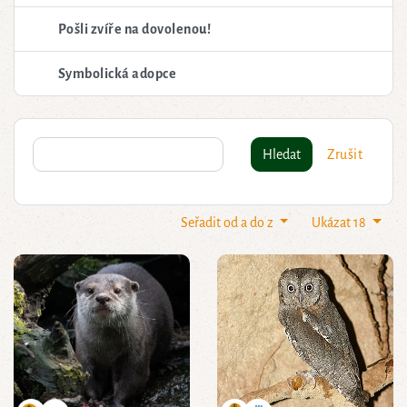
Pošli zvíře na dovolenou!
Symbolická adopce
Hledat
Zrušit
Seřadit od a do z
Ukázat 18