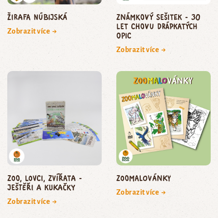
žirafa núbijská
Známkový sešitek - 30
let chovu drápkatých
Zobrazit více →
opic
Zobrazit více →
Zoo, lovci, zvířata -
Zoomalovánky
Ještěři a kukačky
Zobrazit více →
Zobrazit více →