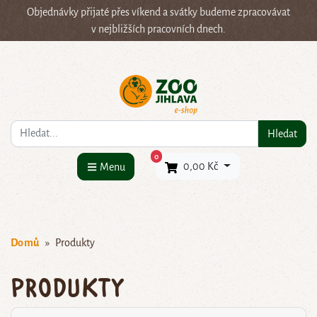
Objednávky přijaté přes víkend a svátky budeme zpracovávat
v nejbližších pracovních dnech.
Co hledáte?
Hledat
×
0
0,00 Kč
Menu
Domů
Produkty
Produkty