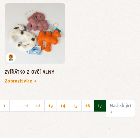
zvířátko z ovčí vlny
Zobrazit více →
(current)
1
…
11
12
13
14
15
16
17
Následující
→