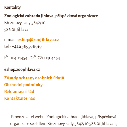
Kontakty
Zoologická zahrada Jihlava, příspěvková organizace
Březinovy sady 5642/10
586 01 Jihlava 1
e-mail:
eshop@zoojihlava.cz
tel.:
+420 565 596 919
IČ: 00404454, DIČ: CZ00404454
eshop.zoojihlava.cz
Zásady ochrany osobních údajů
Obchodní podmínky
Reklamační řád
Kontaktujte nás
Odstoupení od smlouvy
Provozovatel webu, Zoologická zahrada Jihlava, příspěvková
Web zoo jihlava
organizace se sídlem Březinovy sady 5642/10 586 01 Jihlava 1,
Otevírací doba a ceník