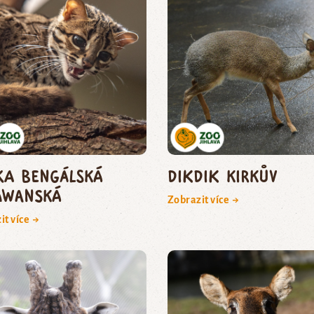
ka bengálská
dikdik Kirkův
awanská
Zobrazit více →
it více →