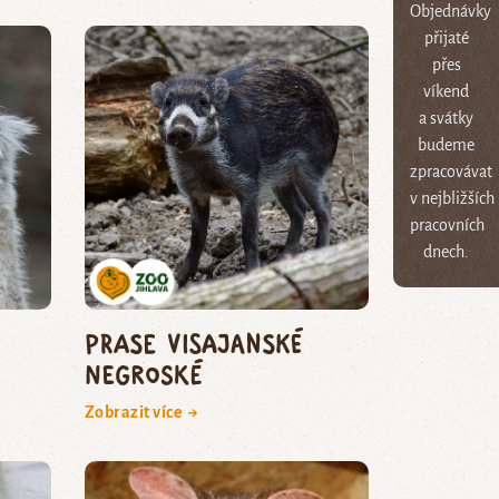
Objednávky
přijaté
přes
víkend
a svátky
budeme
zpracovávat
v nejbližších
pracovních
dnech.
prase visajanské
negroské
Zobrazit více →