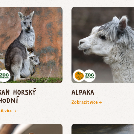
kan horský
Alpaka
hodní
Zobrazit více →
it více →