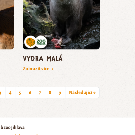
vydra malá
Zobrazit více →
rent)
3
4
5
6
7
8
9
Následující →
b zoo jihlava