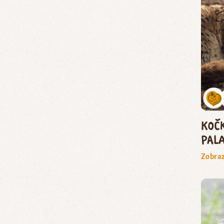
koč
pal
Zobraz