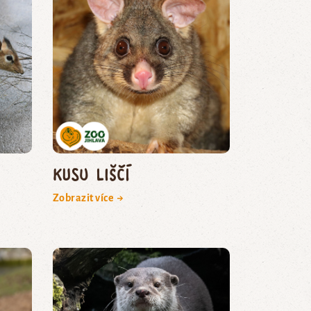
kusu liščí
Zobrazit více →