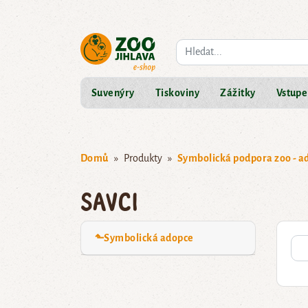
Co hledáte?
Suvenýry
Tiskoviny
Zážitky
Vstupe
Domů
Produkty
Symbolická podpora zoo - a
Savci
⬑Symbolická adopce