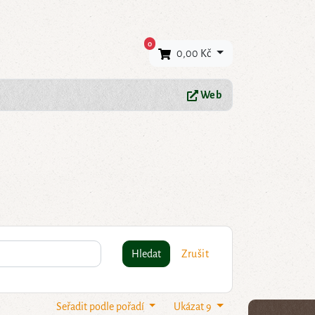
×
0
0,00 Kč
Web
Hledat
Zrušit
Seřadit podle pořadí
Ukázat 9