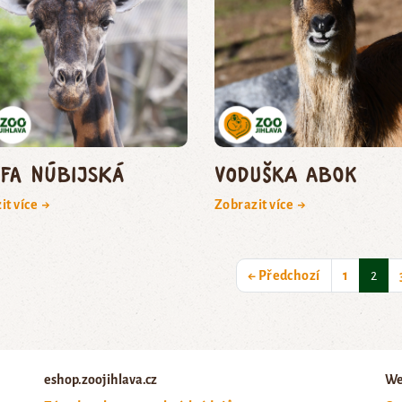
afa núbijská
voduška abok
it více →
Zobrazit více →
(cur
← Předchozí
1
2
eshop.zoojihlava.cz
We