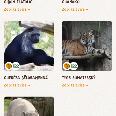
gibon zlatolící
guanako
Zobrazit více →
Zobrazit více →
gueréza běloramenná
tygr sumaterský
Zobrazit více →
Zobrazit více →