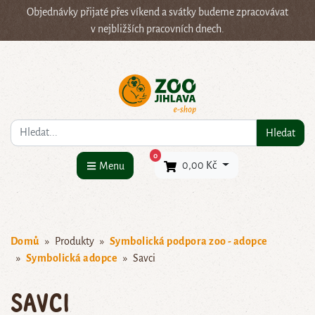
Objednávky přijaté přes víkend a svátky budeme zpracovávat
v nejbližších pracovních dnech.
Co hledáte?
Hledat
×
0
0,00 Kč
Menu
Domů
Produkty
Symbolická podpora zoo - adopce
Symbolická adopce
Savci
Savci