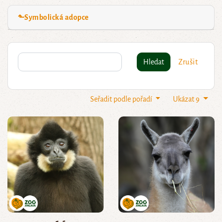
⬑Symbolická adopce
Hledat
Zrušit
Seřadit podle pořadí
Ukázat 9