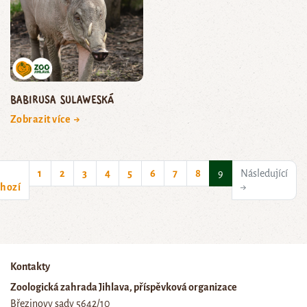
babirusa sulaweská
Zobrazit více →
(current)
1
2
3
4
5
6
7
8
9
Následující
hozí
→
Kontakty
Zoologická zahrada Jihlava, příspěvková organizace
Březinovy sady 5642/10