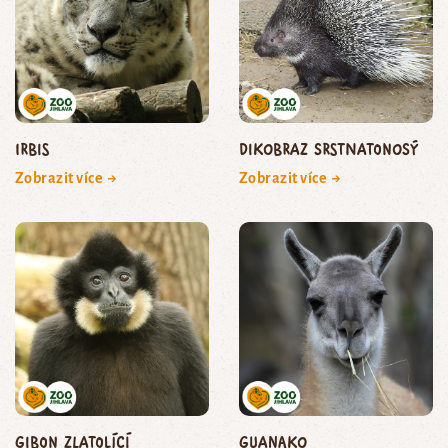
irbis
dikobraz srstnatonosý
Zobrazit více →
Zobrazit více →
gibon zlatolící
guanako