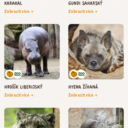
karakal
gundi saharský
Zobrazit více →
Zobrazit více →
hrošík liberijský
hyena žíhaná
Zobrazit více →
Zobrazit více →