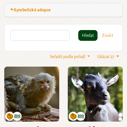
⬑Symbolická adopce
Hledat
Zrušit
Seřadit podle pořadí
Ukázat 27