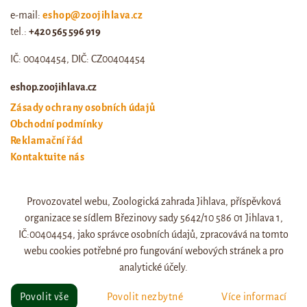
e-mail:
eshop@zoojihlava.cz
tel.:
+420 565 596 919
IČ: 00404454, DIČ: CZ00404454
eshop.zoojihlava.cz
Zásady ochrany osobních údajů
Obchodní podmínky
Reklamační řád
Kontaktujte nás
Odstoupení od smlouvy
Provozovatel webu, Zoologická zahrada Jihlava, příspěvková
Web zoo jihlava
organizace se sídlem Březinovy sady 5642/10 586 01 Jihlava 1,
Otevírací doba a ceník
IČ:00404454, jako správce osobních údajů, zpracovává na tomto
webu cookies potřebné pro fungování webových stránek a pro
analytické účely.
© eshop.zoojihlava.cz, vytvořil
Jiří Brychta
.
Povolit vše
Povolit nezbytné
Více informací