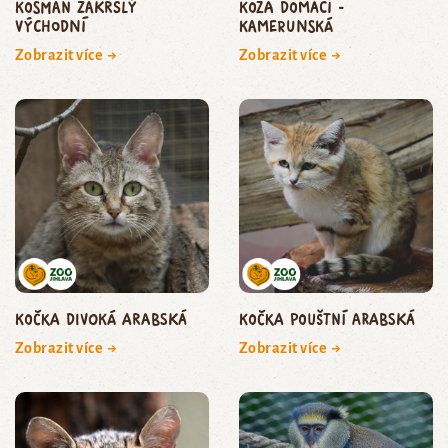
kosman zakrslý
koza domácí -
východní
kamerunská
Zobrazit více →
Zobrazit více →
kočka divoká arabská
kočka pouštní arabská
Zobrazit více →
Zobrazit více →