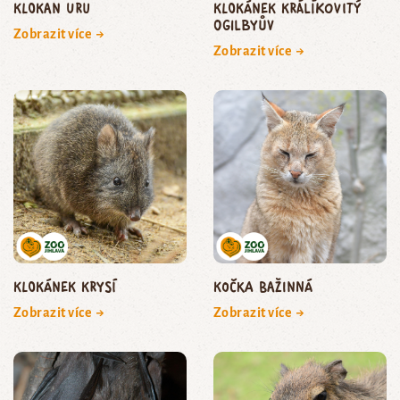
klokan uru
klokánek králíkovitý
Ogilbyův
Zobrazit více →
Zobrazit více →
klokánek krysí
kočka bažinná
Zobrazit více →
Zobrazit více →