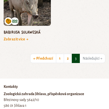
babirusa sulaweská
Zobrazit více →
(current)
← Předchozí
1
2
3
Následující →
Kontakty
Zoologická zahrada Jihlava, příspěvková organizace
Březinovy sady 5642/10
586 01 Jihlava 1