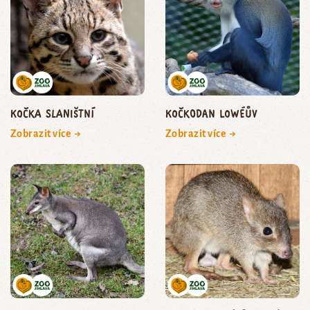
kočka slaništní
kočkodan Lowéův
Zobrazit více →
Zobrazit více →