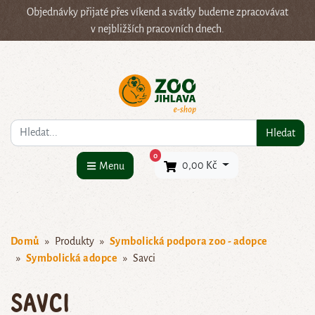
Objednávky přijaté přes víkend a svátky budeme zpracovávat
v nejbližších pracovních dnech.
Co hledáte?
Hledat
×
0
0,00 Kč
Menu
Domů
Produkty
Symbolická podpora zoo - adopce
Symbolická adopce
Savci
Savci