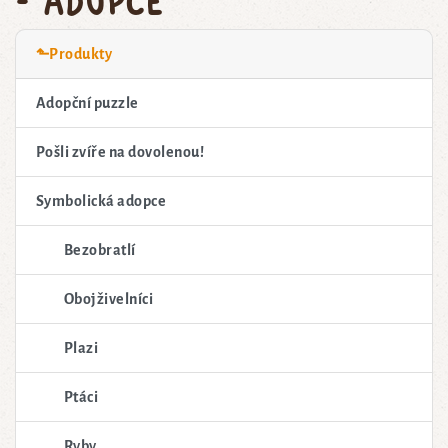
⬑Produkty
Adopční puzzle
Pošli zvíře na dovolenou!
Symbolická adopce
Bezobratlí
Obojživelníci
Plazi
Ptáci
Ryby