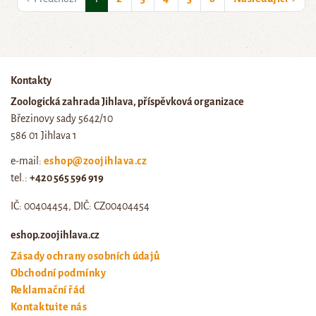
Kontakty
Zoologická zahrada Jihlava, příspěvková organizace
Březinovy sady 5642/10
586 01 Jihlava 1
e-mail:
eshop@zoojihlava.cz
tel.:
+420 565 596 919
IČ: 00404454, DIČ: CZ00404454
eshop.zoojihlava.cz
Zásady ochrany osobních údajů
Obchodní podmínky
Reklamační řád
Kontaktujte nás