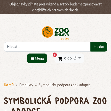
Objednávky přijaté přes víkend a svátky budeme zpracovávat
v nejbližších pracovních dnech.
Co hledáte?
Hledat
×
0
0,00 Kč
Menu
Domů
Produkty
Symbolická podpora zoo - adopce
Symbolická podpora zoo
- adopce