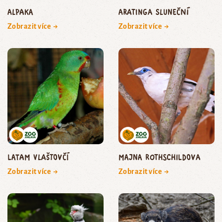
Alpaka
aratinga sluneční
Zobrazit více →
Zobrazit více →
Latam vlaštovčí
majna Rothschildova
Zobrazit více →
Zobrazit více →