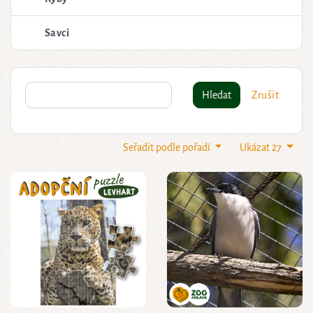
Savci
Hledat
Zrušit
Seřadit podle pořadí
Ukázat 27