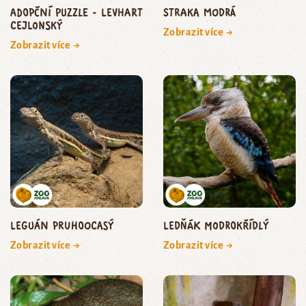
Adopční puzzle - levhart
straka modrá
cejlonský
Zobrazit více →
Zobrazit více →
leguán pruhoocasý
ledňák modrokřídlý
Zobrazit více →
Zobrazit více →