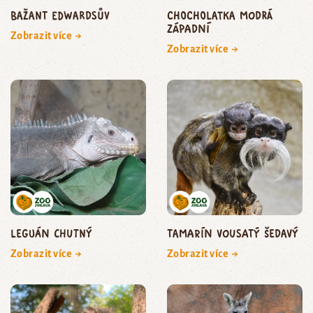
bažant edwardsův
Chocholatka modrá
západní
Zobrazit více →
Zobrazit více →
leguán chutný
Tamarín vousatý šedavý
Zobrazit více →
Zobrazit více →