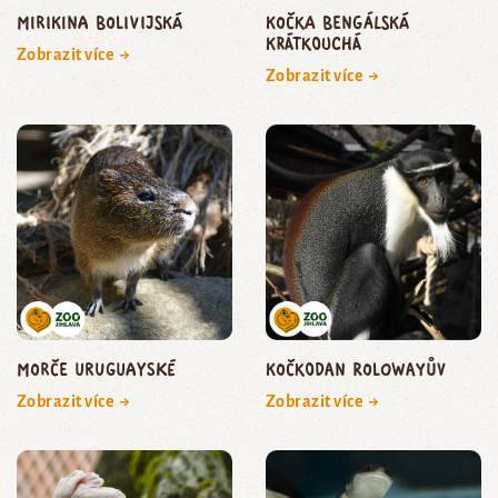
mirikina bolivijská
kočka bengálská
krátkouchá
Zobrazit více →
Zobrazit více →
morče uruguayské
kočkodan Rolowayův
Zobrazit více →
Zobrazit více →