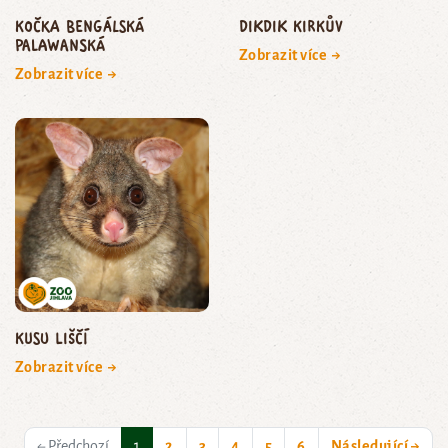
kočka bengálská
dikdik Kirkův
palawanská
Zobrazit více →
Zobrazit více →
kusu liščí
Zobrazit více →
(current)
← Předchozí
1
2
3
4
5
6
Následující →