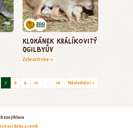
klokánek králíkovitý
Ogilbyův
Zobrazit více →
(current)
7
8
9
10
…
16
Následující →
b zoo jihlava
evírací doba a ceník