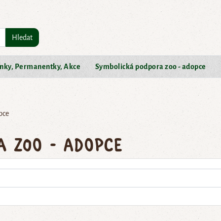
Hledat
nky, Permanentky, Akce
Symbolická podpora zoo - adopce
pce
a zoo - adopce