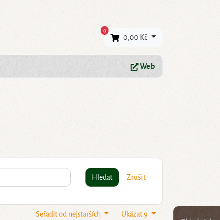
×
0
0,00 Kč
Web
Hledat
Zrušit
Seřadit od nejstarších
Ukázat 9