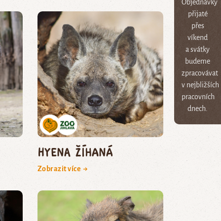
Objednávky
přijaté
přes
víkend
a svátky
budeme
zpracovávat
v nejbližších
pracovních
dnech.
hyena žíhaná
Zobrazit více →