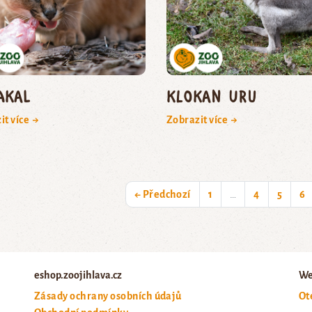
akal
klokan uru
it více →
Zobrazit více →
← Předchozí
1
…
4
5
6
eshop.zoojihlava.cz
We
Zásady ochrany osobních údajů
Ot