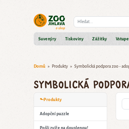
Co hledáte?
Suvenýry
Tiskoviny
Zážitky
Vstupe
Domů
Produkty
Symbolická podpora zoo - ado
Symbolická podpor
⬑Produkty
Adopční puzzle
Pošli zvíře na dovolenou!