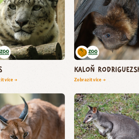
s
kaloň rodriguezs
it více →
Zobrazit více →