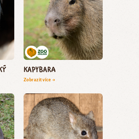
ký
kapybara
Zobrazit více →