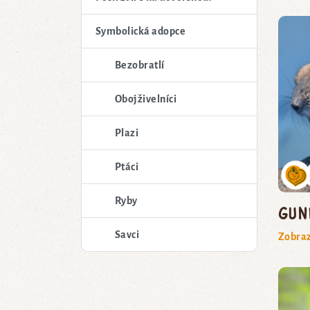
Symbolická adopce
Bezobratlí
Obojživelníci
Plazi
Ptáci
Ryby
gun
Savci
Zobraz