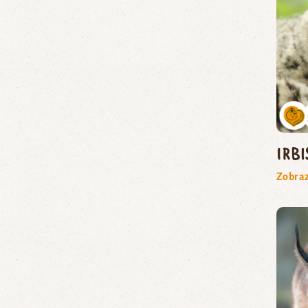
irbi
Zobraz