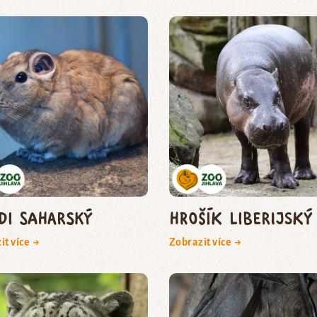
di saharský
hrošík liberijský
it více →
Zobrazit více →