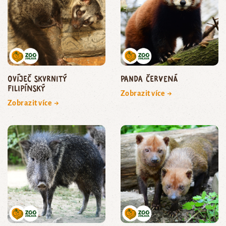
ovíječ skvrnitý
panda červená
filipínský
Zobrazit více →
Zobrazit více →