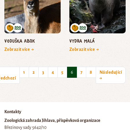
voduška abok
vydra malá
Zobrazit více →
Zobrazit více →
(current)
1
2
3
4
5
6
7
8
Následující
ředchozí
→
Kontakty
Zoologická zahrada Jihlava, příspěvková organizace
Březinovy sady 5642/10