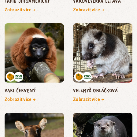
tapír jihoamerický
vakoveverka létavá
Zobrazit více →
Zobrazit více →
vari červený
velemyš obláčková
Zobrazit více →
Zobrazit více →