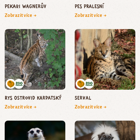
pekari Wagnerův
pes pralesní
Zobrazit více →
Zobrazit více →
rys ostrovid karpatský
serval
Zobrazit více →
Zobrazit více →