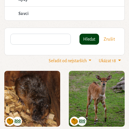
Savci
Hledat
Zrušit
Seřadit od nejstarších
Ukázat 18