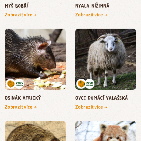
myš bobří
nyala nížinná
Zobrazit více →
Zobrazit více →
osinák africký
ovce domácí valašská
Zobrazit více →
Zobrazit více →