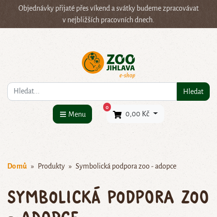
Objednávky přijaté přes víkend a svátky budeme zpracovávat
v nejbližších pracovních dnech.
Co hledáte?
Hledat
×
0
0,00 Kč
Menu
Domů
Produkty
Symbolická podpora zoo - adopce
Symbolická podpora zoo
- adopce