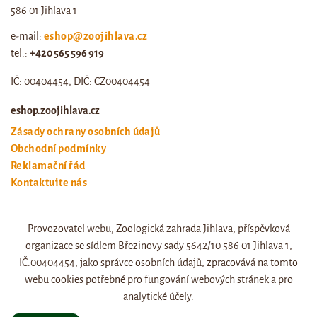
586 01 Jihlava 1
e-mail:
eshop@zoojihlava.cz
tel.:
+420 565 596 919
IČ: 00404454, DIČ: CZ00404454
eshop.zoojihlava.cz
Zásady ochrany osobních údajů
Obchodní podmínky
Reklamační řád
Kontaktujte nás
Odstoupení od smlouvy
Provozovatel webu, Zoologická zahrada Jihlava, příspěvková
Web zoo jihlava
organizace se sídlem Březinovy sady 5642/10 586 01 Jihlava 1,
Otevírací doba a ceník
IČ:00404454, jako správce osobních údajů, zpracovává na tomto
webu cookies potřebné pro fungování webových stránek a pro
analytické účely.
© eshop.zoojihlava.cz, vytvořil
Jiří Brychta
.