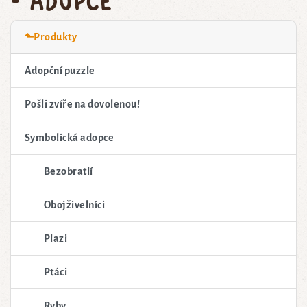
⬑Produkty
Adopční puzzle
Pošli zvíře na dovolenou!
Symbolická adopce
Bezobratlí
Obojživelníci
Plazi
Ptáci
Ryby