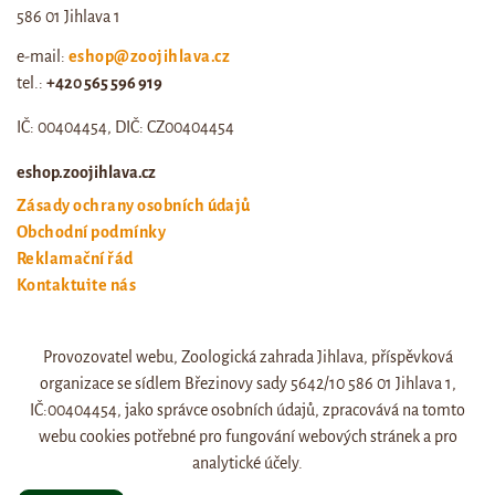
586 01 Jihlava 1
e-mail:
eshop@zoojihlava.cz
tel.:
+420 565 596 919
IČ: 00404454, DIČ: CZ00404454
eshop.zoojihlava.cz
Zásady ochrany osobních údajů
Obchodní podmínky
Reklamační řád
Kontaktujte nás
Odstoupení od smlouvy
Provozovatel webu, Zoologická zahrada Jihlava, příspěvková
Web zoo jihlava
organizace se sídlem Březinovy sady 5642/10 586 01 Jihlava 1,
Otevírací doba a ceník
IČ:00404454, jako správce osobních údajů, zpracovává na tomto
webu cookies potřebné pro fungování webových stránek a pro
analytické účely.
© eshop.zoojihlava.cz, vytvořil
Jiří Brychta
.