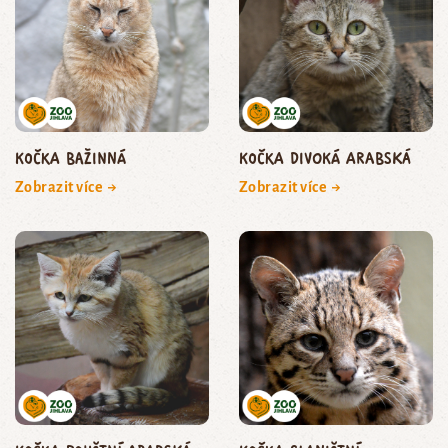
kočka bažinná
kočka divoká arabská
Zobrazit více →
Zobrazit více →