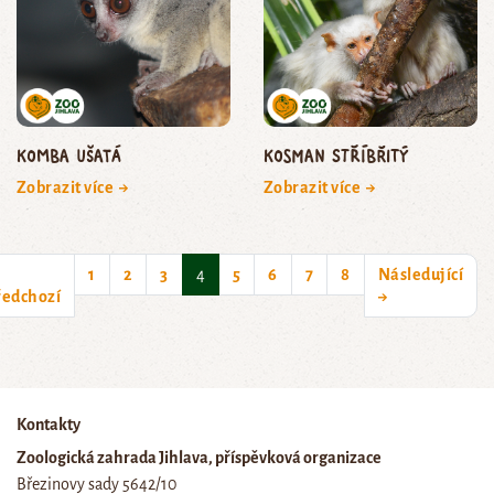
komba ušatá
kosman stříbřitý
Zobrazit více →
Zobrazit více →
(current)
1
2
3
4
5
6
7
8
Následující
ředchozí
→
Kontakty
Zoologická zahrada Jihlava, příspěvková organizace
Březinovy sady 5642/10