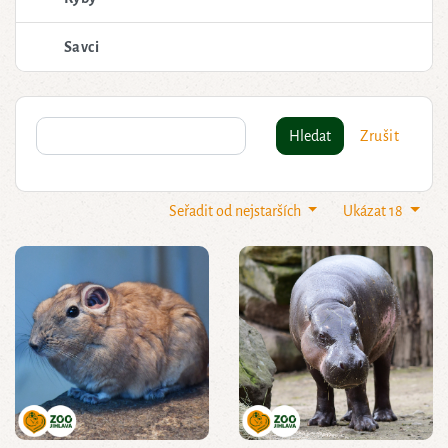
Savci
Hledat
Zrušit
Seřadit od nejstarších
Ukázat 18