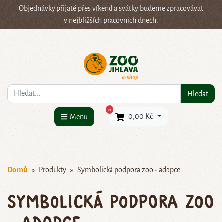
Objednávky přijaté přes víkend a svátky budeme zpracovávat
v nejbližších pracovních dnech.
Co hledáte?
Hledat
×
0
0,00 Kč
Menu
Domů
Produkty
Symbolická podpora zoo - adopce
Symbolická podpora zoo
- adopce