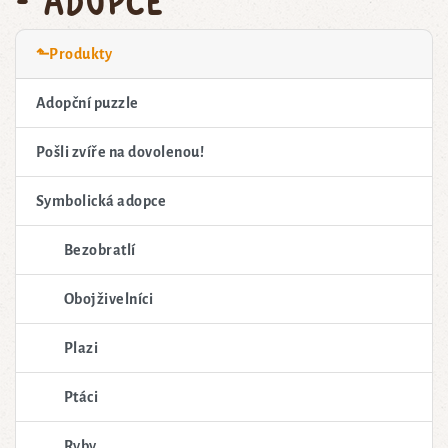
⬑Produkty
Adopční puzzle
Pošli zvíře na dovolenou!
Symbolická adopce
Bezobratlí
Obojživelníci
Plazi
Ptáci
Ryby