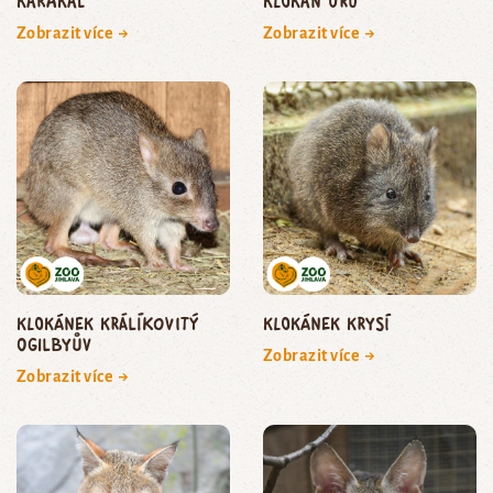
karakal
klokan uru
Zobrazit více →
Zobrazit více →
klokánek králíkovitý
klokánek krysí
Ogilbyův
Zobrazit více →
Zobrazit více →