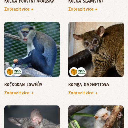
kočka pouštní arabská
kočka slaništní
Zobrazit více →
Zobrazit více →
kočkodan Lowéův
komba Garnettova
Zobrazit více →
Zobrazit více →