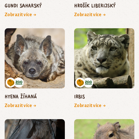
gundi saharský
hrošík liberijský
Zobrazit více →
Zobrazit více →
hyena žíhaná
irbis
Zobrazit více →
Zobrazit více →