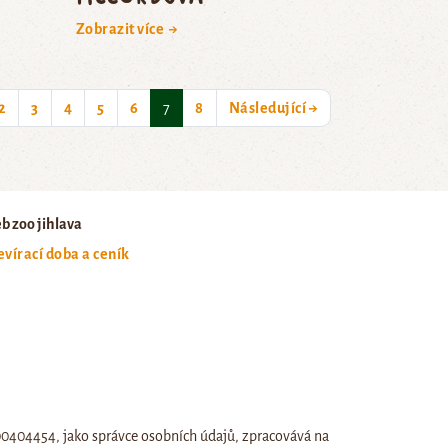
Zobrazit více →
(current)
2
3
4
5
6
7
8
Následující →
b zoo jihlava
evírací doba a ceník
:00404454, jako správce osobních údajů, zpracovává na