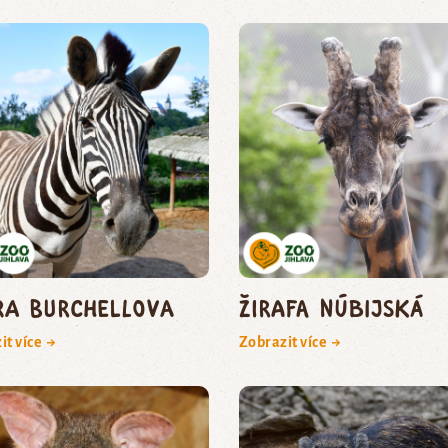
ra Burchellova
žirafa núbijská
it více →
Zobrazit více →