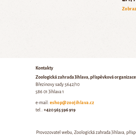
Zobraz
Kontakty
Zoologická zahrada Jihlava, příspěvková organizace
Březinovy sady 5642/10
586 01 Jihlava 1
e-mail:
eshop@zoojihlava.cz
tel.:
+420 565 596 919
IČ: 00404454, DIČ: CZ00404454
Provozovatel webu, Zoologická zahrada Jihlava, přísp