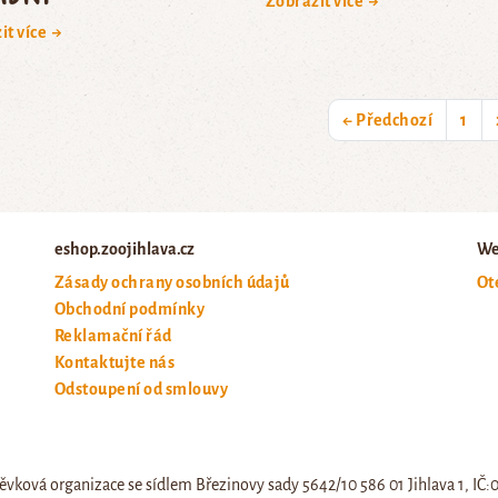
Zobrazit více →
it více →
← Předchozí
1
eshop.zoojihlava.cz
We
Zásady ochrany osobních údajů
Ot
Obchodní podmínky
Reklamační řád
Kontaktujte nás
Odstoupení od smlouvy
ěvková organizace se sídlem Březinovy sady 5642/10 586 01 Jihlava 1, IČ