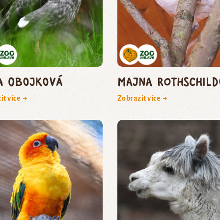
a obojková
majna Rothschild
it více →
Zobrazit více →