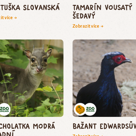
etuška slovanská
Tamarín vousatý
šedavý
it více →
Zobrazit více →
cholatka modrá
bažant edwardsů
adní