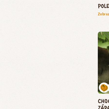
Pol
Zobraz
Cho
záp