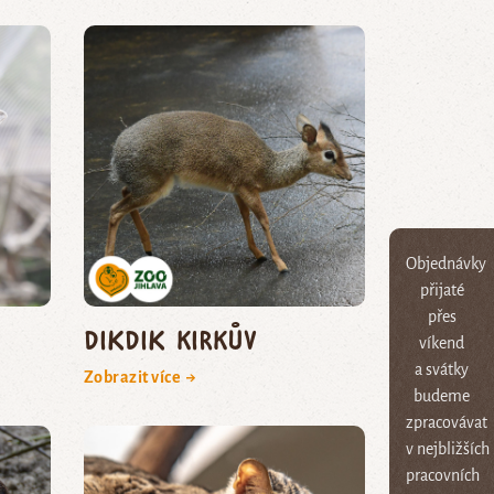
Objednávky
přijaté
přes
dikdik Kirkův
víkend
a svátky
Zobrazit více →
budeme
zpracovávat
v nejbližších
pracovních