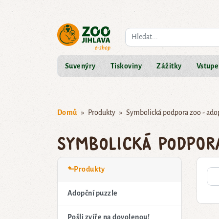
Co hledáte?
Suvenýry
Tiskoviny
Zážitky
Vstupe
Domů
Produkty
Symbolická podpora zoo - ado
Symbolická podpor
⬑Produkty
Adopční puzzle
Pošli zvíře na dovolenou!