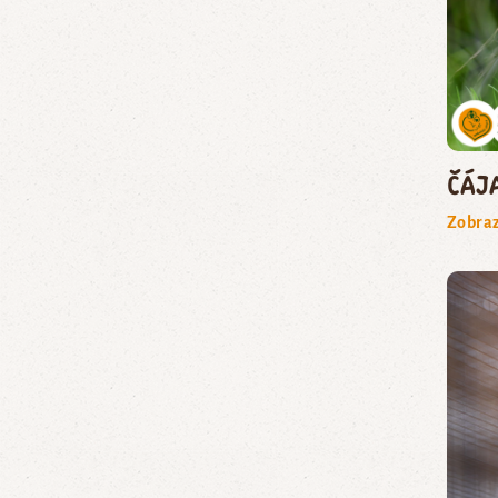
čáj
Zobraz