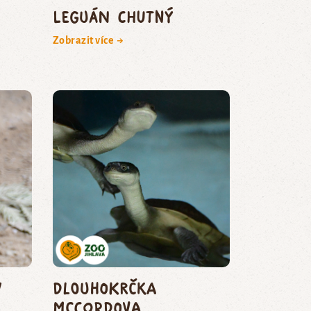
leguán chutný
Zobrazit více →
v
dlouhokrčka
McCordova