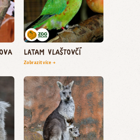
ova
Latam vlaštovčí
Zobrazit více →