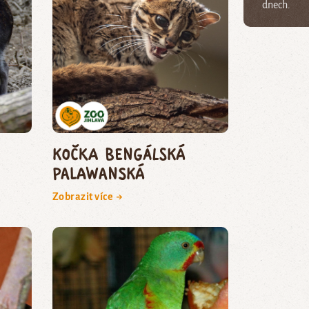
dnech.
kočka bengálská
palawanská
Zobrazit více →