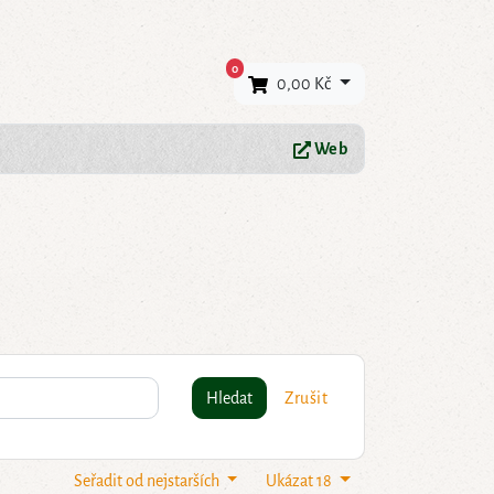
×
0
0,00 Kč
Web
Hledat
Zrušit
Seřadit od nejstarších
Ukázat 18