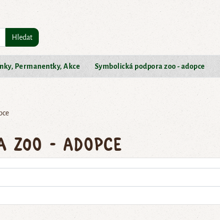
Hledat
nky, Permanentky, Akce
Symbolická podpora zoo - adopce
pce
a zoo - adopce