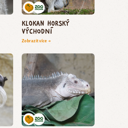
Klokan horský
východní
Zobrazit více →