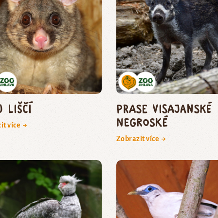
 liščí
prase visajanské
negroské
it více →
Zobrazit více →