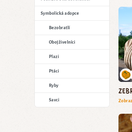
Symbolická adopce
Bezobratlí
Obojživelníci
Plazi
Ptáci
Ryby
zeb
Savci
Zobraz