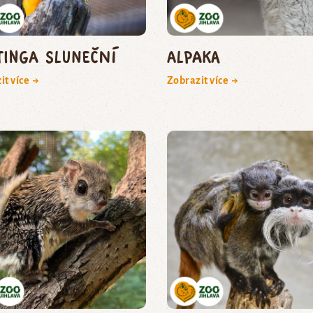
tinga sluneční
Alpaka
it více →
Zobrazit více →