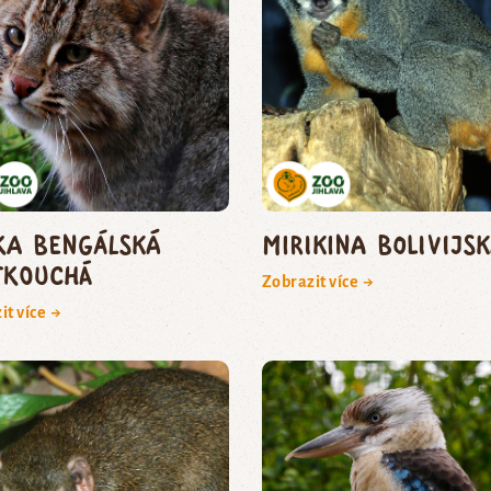
ka bengálská
mirikina bolivijs
tkouchá
Zobrazit více →
it více →