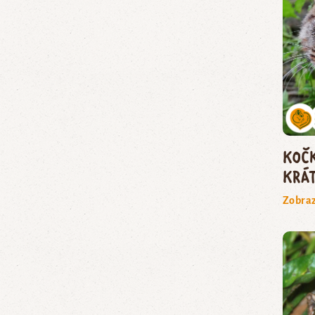
koč
krá
Zobraz