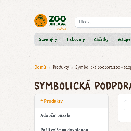
Co hledáte?
Suvenýry
Tiskoviny
Zážitky
Vstupe
Domů
Produkty
Symbolická podpora zoo - ado
Symbolická podpor
⬑Produkty
Adopční puzzle
Pošli zvíře na dovolenou!