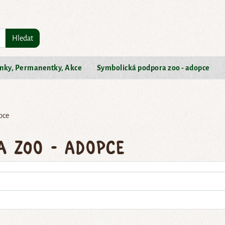
Hledat
nky, Permanentky, Akce
Symbolická podpora zoo - adopce
pce
a zoo - adopce