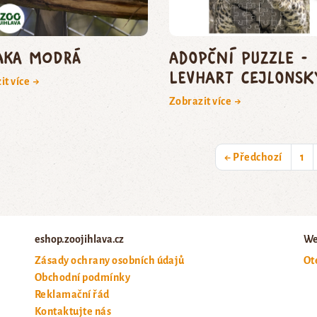
aka modrá
Adopční puzzle -
levhart cejlonsk
it více →
Zobrazit více →
← Předchozí
1
eshop.zoojihlava.cz
We
Zásady ochrany osobních údajů
Ot
Obchodní podmínky
Reklamační řád
Kontaktujte nás