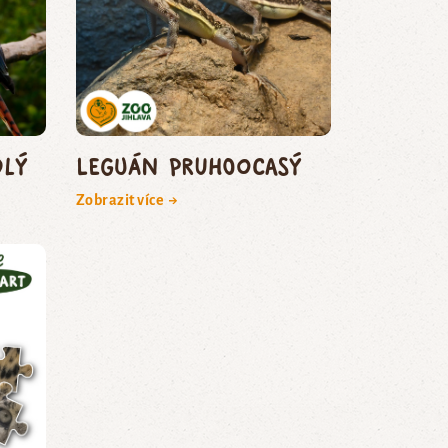
dlý
leguán pruhoocasý
Zobrazit více →