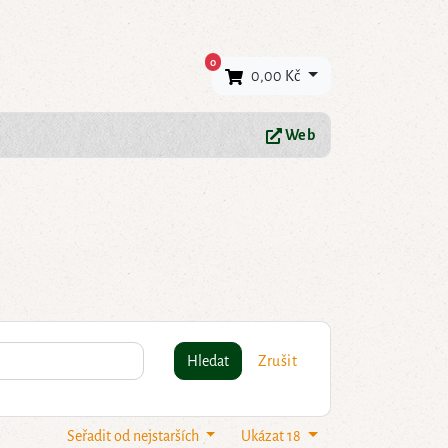
×
0
0,00 Kč
Web
Hledat
Zrušit
Seřadit od nejstarších
Ukázat 18