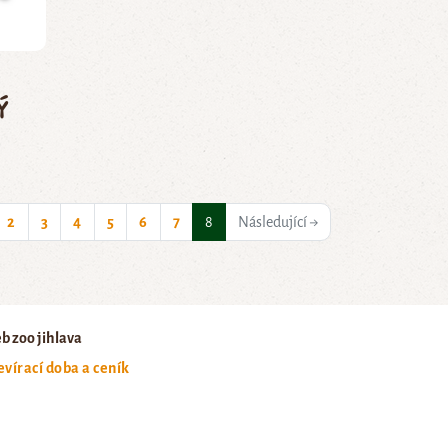
ý
(current)
2
3
4
5
6
7
8
Následující →
b zoo jihlava
evírací doba a ceník