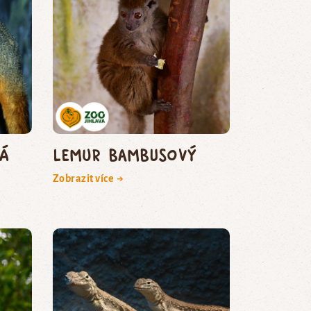
ká
lemur bambusový
Zobrazit více →