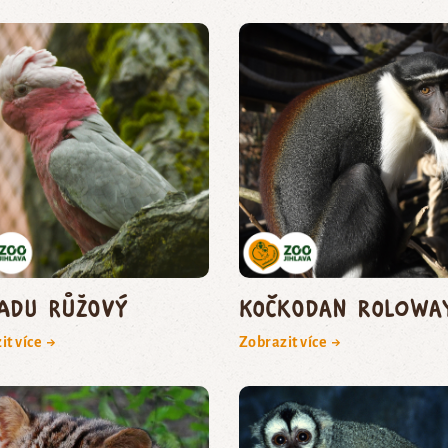
adu růžový
kočkodan Rolowa
it více →
Zobrazit více →