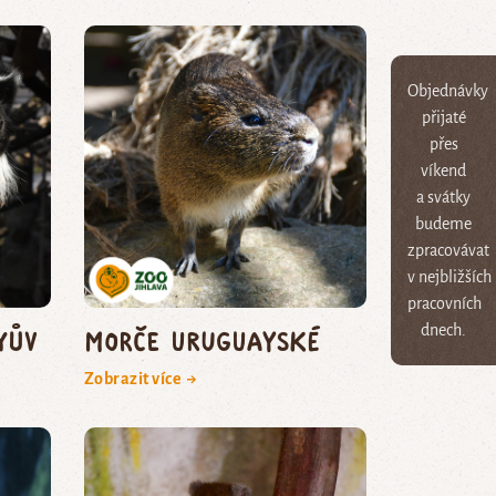
Objednávky
přijaté
přes
víkend
a svátky
budeme
zpracovávat
v nejbližších
pracovních
dnech.
yův
morče uruguayské
Zobrazit více →