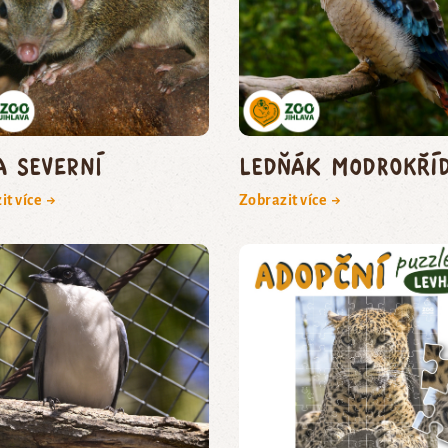
a severní
ledňák modrokří
it více →
Zobrazit více →